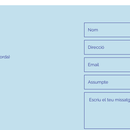
porda)