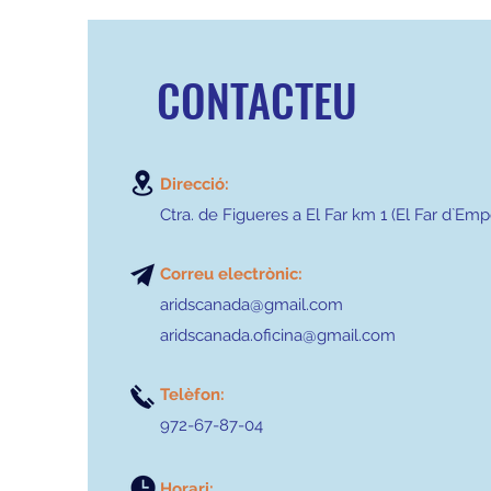
CONTACTEU
Direcció:
Ctra. de Figueres a El Far km 1 (El Far d`Em
Correu electrònic:
aridscanada@gmail.com
aridscanada.oficina@gmail.com
Telèfon:
972-67-87-04
Horari: