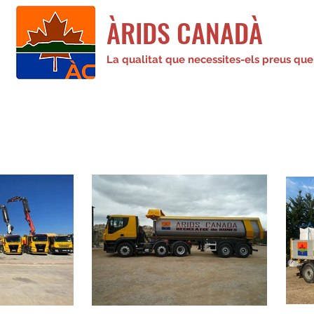
ÀRIDS CANADÀ
La qualitat que necessites-els preus que