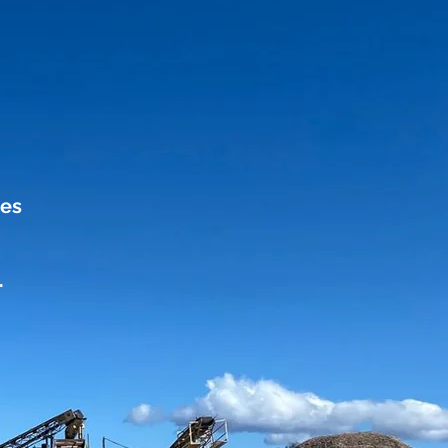
des
.