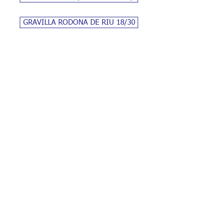
GRAVILLA RODONA DE RIU 18/30
Servei Grua
AVISO
POLÍTICA DE
LEGAL
COOKIES
Carretera Figueres a El Far d'Empordà, km