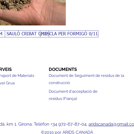
4
SAULÓ CRIBAT 0/10
MESCLA PER FORMIGÓ 0/11
RVEIS
DOCUMENTS
nsport de Materials
Document de Seguiment de residus de la
construcció
vei Grua
Document d'acceptació de
residus (Fiança)
dà, km 1. Girona. Telèfon +34 972-67-87-04,
aridscanada@gmail.c
©2019 por ÀRIDS CANADÀ