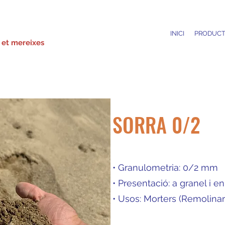
INICI
PRODUCT
 et mereixes
SORRA 0/2
• Granulometria: 0/2 mm
• Presentació: a granel i e
• Usos: Morters (Remolinar