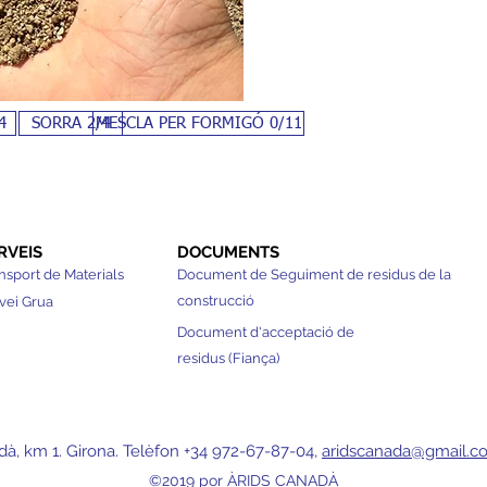
4
SORRA 2/4
MESCLA PER FORMIGÓ 0/11
RVEIS
DOCUMENTS
nsport de Materials
Document de Seguiment de residus de la
construcció
vei Grua
Document d'acceptació de
residus (Fiança)
dà, km 1. Girona. Telèfon +34 972-67-87-04,
aridscanada@gmail.c
©2019 por ÀRIDS CANADÀ