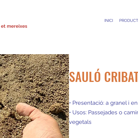
INICI
PRODUCT
 et mereixes
SAULÓ CRIBAT 
• Presentació: a granel i e
• Usos: Passejades o camin
vegetals