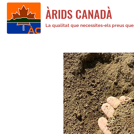
ÀRIDS CANADÀ
La qualitat que necessites-els preus que